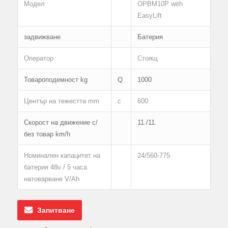
Модел
OPBM10P with
EasyLift
задвижване
Батерия
Оператор
Стоящ
Товароподемност kg
Q
1000
Център на тежестта mm
c
600
Скорост на движение с/
11./11.
без товар km/h
Номинален капацитет на
24/560-775
батерия 48v / 5 часа
натоварване V/Аh
Запитване