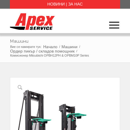
НОВИНИ
|
ЗА НАС
Машини
Начало
Машини
Вие се намирате тук:
/
/
Ордер пикър / складов помощник
/
Комисионер Mitsubishi OPBH12PH & OPBM10P Series