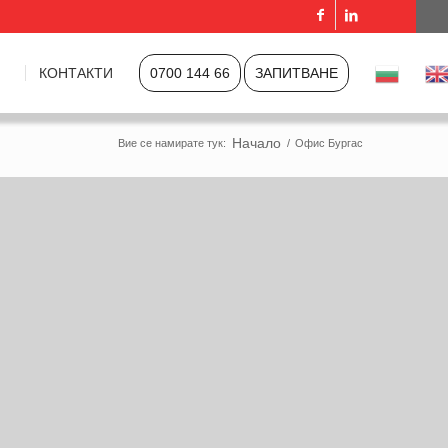
КОНТАКТИ
0700 144 66
ЗАПИТВАНЕ
Начало
Вие се намирате тук:
/
Офис Бургас