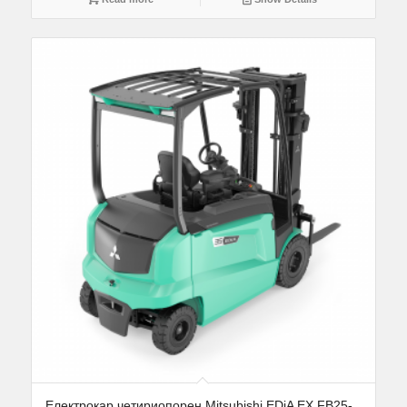
Електрокар четириопорен Mitsubishi EDiA EX FB25-