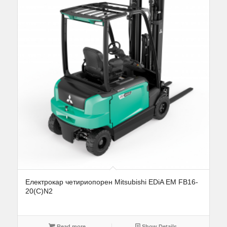
Електрокар четириопорен Mitsubishi EDiA EM FB16-
20(C)N2
Read more
Show Details