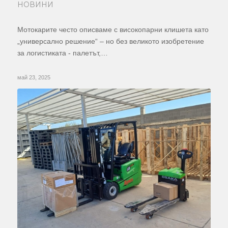
НОВИНИ
Мотокарите често описваме с високопарни клишета като
„универсално решение“ – но без великото изобретение
за логистиката - палетът,…
май 23, 2025