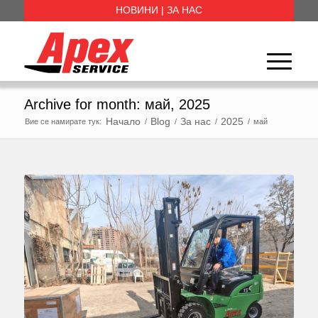
НОВИНИ
|
ЗА НАС
Archive for month: май, 2025
Начало
Blog
За нас
2025
Вие се намирате тук:
/
/
/
/
май